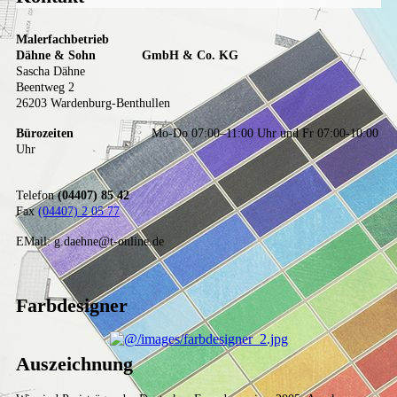
Malerfachbetrieb
Dähne & Sohn GmbH & Co. KG
Sascha Dähne
Beentweg 2
26203 Wardenburg-Benthullen
Bürozeiten
Mo-Do 07:00–11:00 Uhr und Fr 07:00-10:00
Uhr
Telefon
(04407) 85 42
Fax
(04407) 2 05 77
EMail: g.daehne@t-online.de
Farbdesigner
Auszeichnung