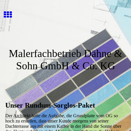
Malerfachbetrieb Dähne &
Sohn GmbH & Co. KG
Unser Rundum-Sorglos-Paket
Der Architekt hatte die Aufgabe, die Grundplatte vom OG so
hoch zu erstellen, dass unser Kunde morgens von seiner
Dachterrasse aus mit einem Kaffee in der Hand die Sonne über