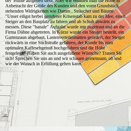
der Hunte aufgehen sieht. Aber wie ermittelt man die Höhe in
Anbetracht der Größe des Kunden und den vorm Grundstück
stehenden Widrigkeiten wie Damm , Sträucher und Bäume.
"Unser eiligst herbei gerufener Krisenstab kam zu der Idee, einen
Steiger an den Bauplatz zu fahren und ab Schuh abwärts zu
messen. Diese "banale" Aufgabe wurde mir zugetraut und an die
Firma Dähne abgetreten. In Kürze wurde ein Steiger bestellt, ein
Gartenzaun abgebaut, Lastenverteilermatten geordert, der Steiger
rückwärts in eine Stichstraße gefahren, der Kunde bis zum
optimalen Kaffesehgenuß hochgefahren und die Höhe
festgelegt." Haben Sie auch ausgefallene Wünsche? Trauen Sie
sich! Sprechen Sie uns an und wir schauen gemeinsam, ob und
wie der Wunsch in Erfüllung gehen kann.